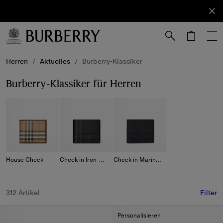
Anmelden
Newsletter
abonnieren.
Weiter zum Inhalt
Weiter zum Menü unten
Herren
/
Aktuelles
/
Burberry-Klassiker
Burberry-Klassiker für Herren
House Check
Check in Iron-Grau
Check in Marineblau
312 Artikel
Filter
Personalisieren