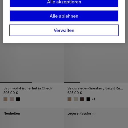
Alle akzeptieren
Alle ablehnen
Verwalten
Baumwoll-Fischerhut in Check
Veloursleder-Sneaker „Knight Runner“
395,00 €
625,00 €
+
1
Baumwoll-Fischerhut in Check, 395,00 €
Veloursleder-Sneaker „Knight R
Neuheiten
Legere Passform