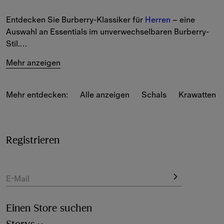
Entdecken Sie Burberry-Klassiker für 
Herren
 – eine 
Auswahl an Essentials im unverwechselbaren Burberry-
Stil.
Mehr anzeigen
Must-Haves, darunter Jacken, T-Shirts und elegante 
Seidenschals mit klassischen Burberry-Designelementen.
Mehr entdecken:
Alle anzeigen
Schals
Krawatten 
Unser Burberry Check ziert 
Bademode
 und 
Jacken
, 
Hosen
 und Shorts sowie Hemden aus Baumwollpopelin.
Das von unserer Tradition inspirierte 
Registrieren
Equestrian Knight Design verleiht als Stickerei oder 
Applikation auf leichten Jacken und Poloshirts jeder 
Silhouette einen Hauch Nostalgie.
E-Mail
Einen Store suchen