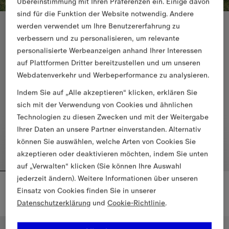
Übereinstimmung mit Ihren Präferenzen ein. Einige davon
sind für die Funktion der Website notwendig. Andere
Schmale Passform
werden verwendet um Ihre Benutzererfahrung zu
verbessern und zu personalisieren, um relevante
personalisierte Werbeanzeigen anhand Ihrer Interessen
auf Plattformen Dritter bereitzustellen und um unseren
Webdatenverkehr und Werbeperformance zu analysieren.
Indem Sie auf „Alle akzeptieren“ klicken, erklären Sie
sich mit der Verwendung von Cookies und ähnlichen
Technologien zu diesen Zwecken und mit der Weitergabe
Ihrer Daten an unsere Partner einverstanden. Alternativ
können Sie auswählen, welche Arten von Cookies Sie
akzeptieren oder deaktivieren möchten, indem Sie unten
auf „Verwalten“ klicken (Sie können Ihre Auswahl
jederzeit ändern). Weitere Informationen über unseren
Harrington-Jacke aus Gabardine
Baumwoll-T-Shirt mit Knight
1.690,00 €
395,00 €
Einsatz von Cookies finden Sie in unserer
Datenschutzerklärung
und
Cookie-Richtlinie
.
Harrington-Jacke aus Gabardine, 1.690,00 €
Baumwoll-T-Shirt mit Knight, 39