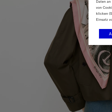
Daten an 
von Cooki
klicken (
Einsatz v
A