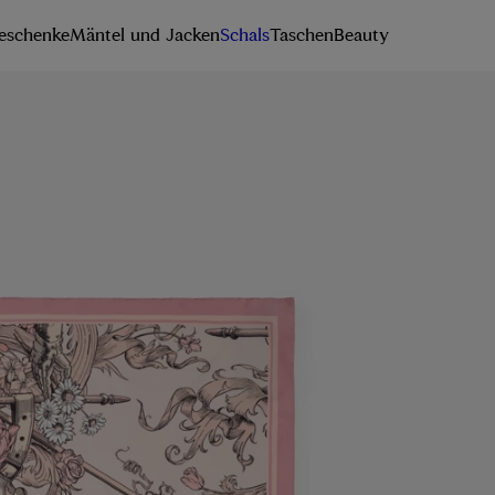
eschenke
Mäntel und Jacken
Schals
Taschen
Beauty