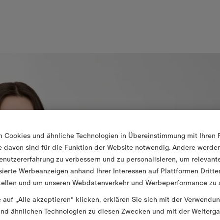
n Cookies und ähnliche Technologien in Übereinstimmung mit Ihren 
ge davon sind für die Funktion der Website notwendig. Andere werd
enutzererfahrung zu verbessern und zu personalisieren, um relevant
sierte Werbeanzeigen anhand Ihrer Interessen auf Plattformen Dritte
tellen und um unseren Webdatenverkehr und Werbeperformance zu a
 auf „Alle akzeptieren“ klicken, erklären Sie sich mit der Verwendu
nd ähnlichen Technologien zu diesen Zwecken und mit der Weiterga