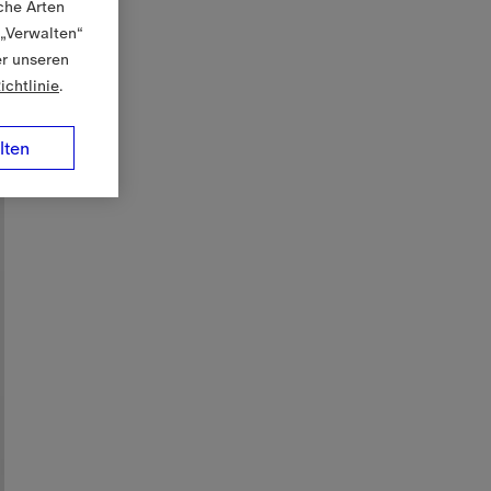
che Arten
 „Verwalten“
er unseren
ichtlinie
.
lten