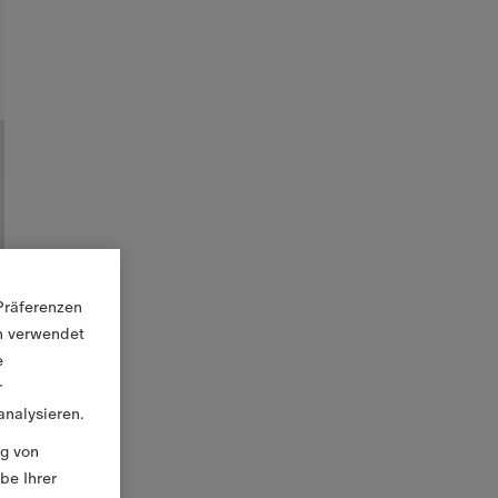
Präferenzen
en verwendet
e
r
nalysieren.
ng von
be Ihrer