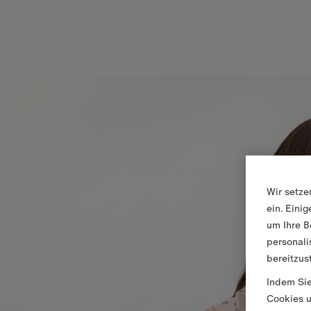
Wir setze
ein. Eini
um Ihre B
personali
bereitzus
Indem Sie
Cookies u