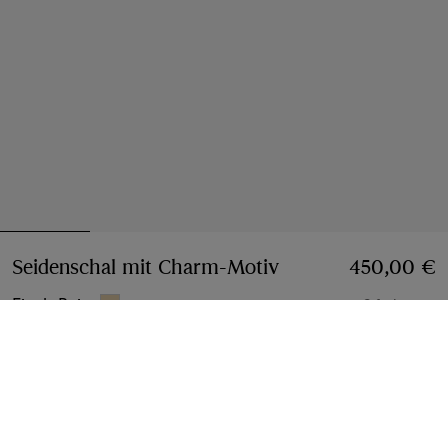
Seidenschal mit Charm-Motiv
Preis 450,00 €
450,00 €
Finch-Beige
2 farben
Hinzufügen
Jetzt kaufen, später bezahlen
Mehr erfahren