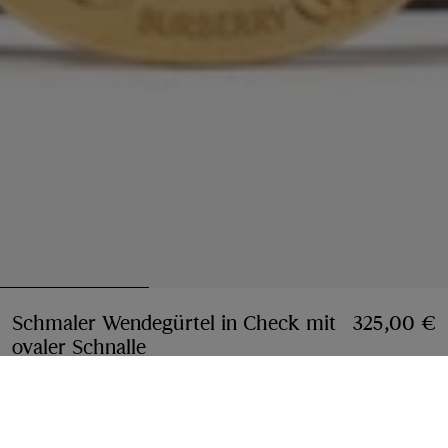
Schmaler Wendegürtel in Check mit
325,00 €
ovaler Schnalle
Preis 325,00 €
Vintage-Beige/Tobacco-Braun
Größe wählen: