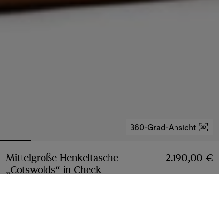
360-Grad-Ansicht
Mittelgroße Henkeltasche
2.190,00 €
„Cotswolds“ in Check
Preis 2.190,00 €
Hazel-Braun
2 farben
Mittel
3 größen