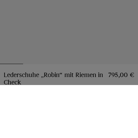
Lederschuhe „Robin“ mit Riemen in
795,00 €
Check
Preis 795,00 €
Schwarz
Größe wählen:
Größe Wählen