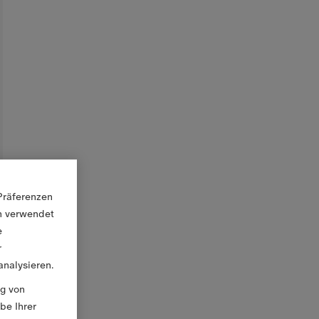
Präferenzen
en verwendet
e
r
nalysieren.
ng von
be Ihrer