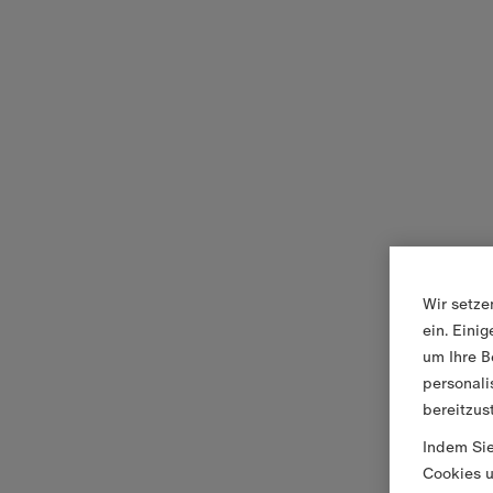
Wir setze
ein. Eini
um Ihre B
personali
bereitzus
Indem Sie
Cookies u