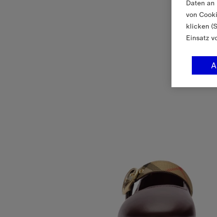
Daten an 
von Cooki
klicken (
Einsatz v
A