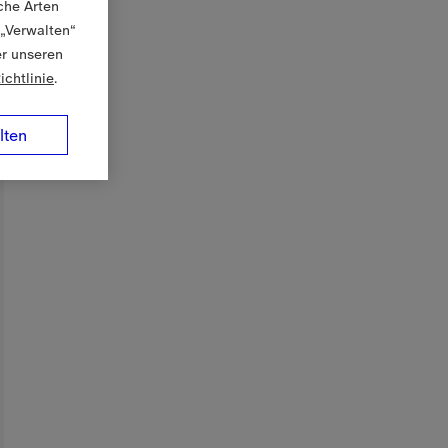
che Arten
 „Verwalten“
er unseren
ichtlinie
.
lten