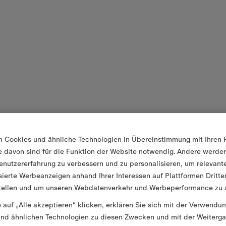
n Cookies und ähnliche Technologien in Übereinstimmung mit Ihren 
ge davon sind für die Funktion der Website notwendig. Andere werd
enutzererfahrung zu verbessern und zu personalisieren, um relevant
sierte Werbeanzeigen anhand Ihrer Interessen auf Plattformen Dritte
tellen und um unseren Webdatenverkehr und Werbeperformance zu a
 auf „Alle akzeptieren“ klicken, erklären Sie sich mit der Verwendu
nd ähnlichen Technologien zu diesen Zwecken und mit der Weiterga