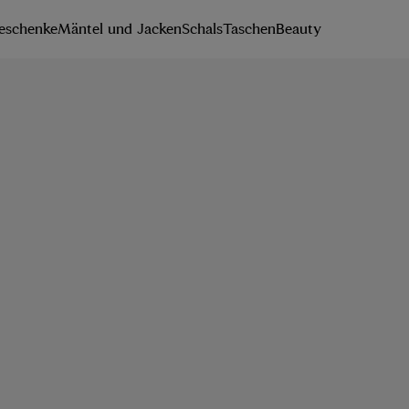
eschenke
Mäntel und Jacken
Schals
Taschen
Beauty