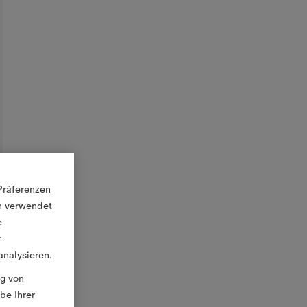
Präferenzen
en verwendet
e
r
nalysieren.
ng von
be Ihrer