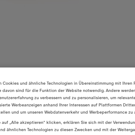
n Cookies und ähnliche Technologien in Übereinstimmung mit Ihren 
ge davon sind für die Funktion der Website notwendig. Andere werd
enutzererfahrung zu verbessern und zu personalisieren, um relevant
sierte Werbeanzeigen anhand Ihrer Interessen auf Plattformen Dritte
tellen und um unseren Webdatenverkehr und Werbeperformance zu a
 auf „Alle akzeptieren“ klicken, erklären Sie sich mit der Verwendu
nd ähnlichen Technologien zu diesen Zwecken und mit der Weiterga