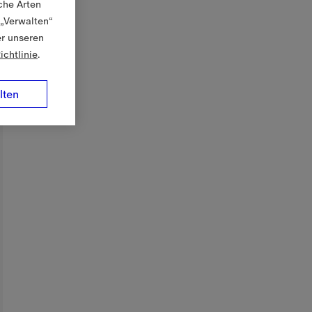
che Arten
 „Verwalten“
er unseren
ichtlinie
.
lten