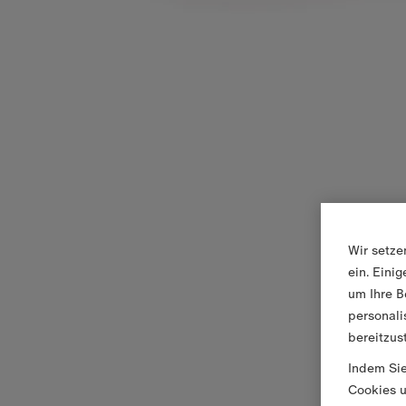
Wir setze
ein. Eini
um Ihre B
personali
bereitzus
Indem Sie
Cookies u