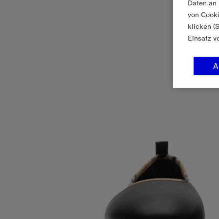
Daten an 
von Cooki
klicken (
Einsatz v
A