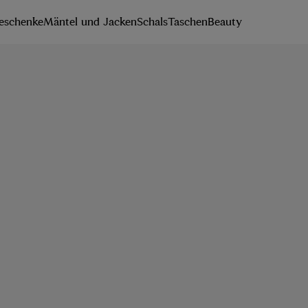
eschenke
Mäntel und Jacken
Schals
Taschen
Beauty