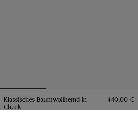
Klassisches Baumwollhemd in
440,00 €
Check
Preis 440,00 €
Sand-Beige
Größe wählen: