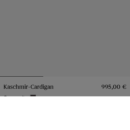
Kaschmir-Cardigan
Preis 995,00 €
995,00 €
Grau meliert
Größe wählen:
Größe Wählen