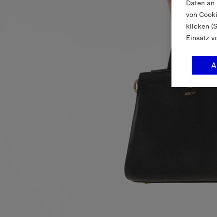
Daten an 
von Cooki
klicken (
Einsatz v
A