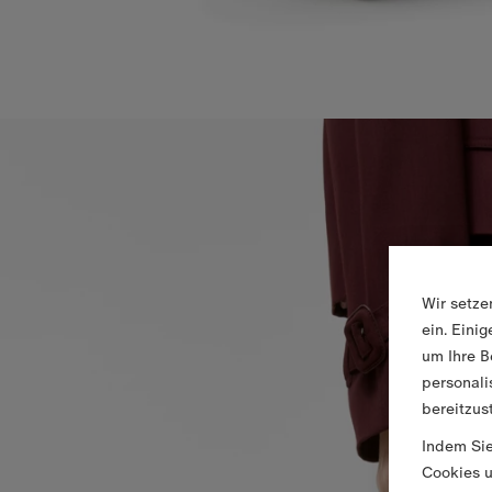
Wir setze
ein. Eini
um Ihre B
personali
bereitzus
Indem Sie
Cookies u