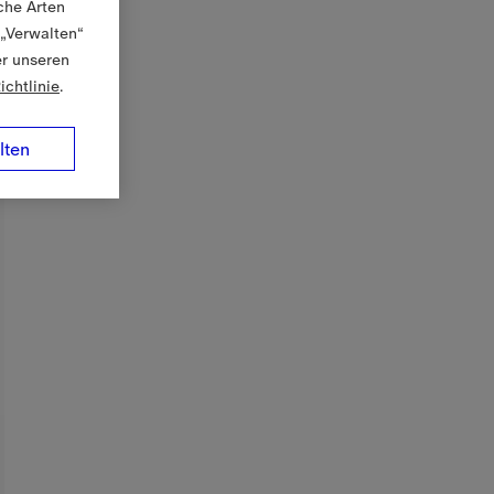
che Arten
 „Verwalten“
er unseren
ichtlinie
.
lten