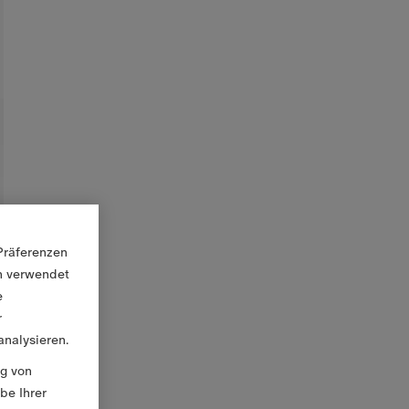
Präferenzen
en verwendet
e
r
nalysieren.
ng von
be Ihrer