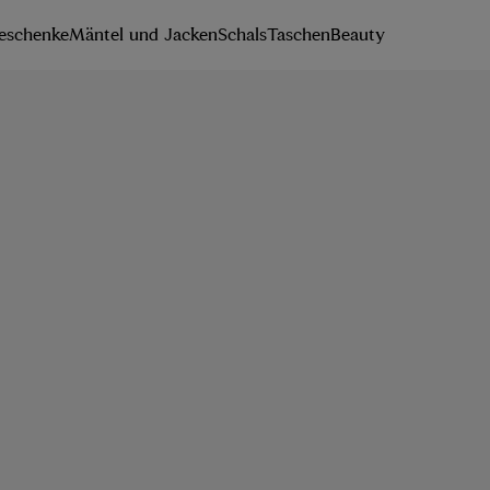
eschenke
Mäntel und Jacken
Schals
Taschen
Beauty