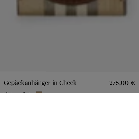
Gepäckanhänger in Check
Preis 275,00 €
275,00 €
Vintage-Beige
Hinzufügen
Jetzt kaufen, später bezahlen
Mehr erfahren