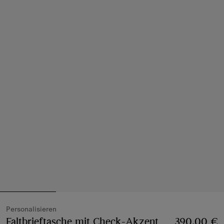
Personalisieren
Faltbrieftasche mit Check-Akzent
Preis 390,00 
390,00 €