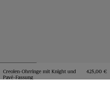
Creolen-Ohrringe mit Knight und
425,00 €
Pavé-Fassung
Preis 425,00 €
Gold/Rosa
3 farben
Hinzufügen
Jetzt kaufen, später bezahlen
Mehr erfahren