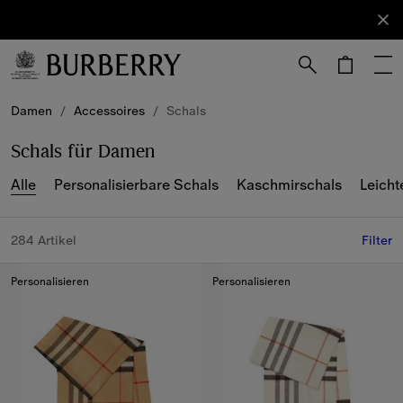
Anmelden
Newsletter
abonnieren.
Weiter zum Inhalt
Weiter zum Menü unten
Damen
/
Accessoires
/
Schals
Schals für Damen
Alle
Personalisierbare Schals
Kaschmirschals
Leicht
284 Artikel
Filter
Personalisieren
Personalisieren