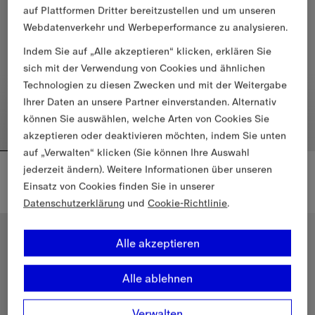
auf Plattformen Dritter bereitzustellen und um unseren
Webdatenverkehr und Werbeperformance zu analysieren.
Indem Sie auf „Alle akzeptieren“ klicken, erklären Sie
sich mit der Verwendung von Cookies und ähnlichen
Technologien zu diesen Zwecken und mit der Weitergabe
Ihrer Daten an unsere Partner einverstanden. Alternativ
können Sie auswählen, welche Arten von Cookies Sie
akzeptieren oder deaktivieren möchten, indem Sie unten
auf „Verwalten“ klicken (Sie können Ihre Auswahl
Wollschal in Check
Kaschmirschal mit Karomuster
jederzeit ändern). Weitere Informationen über unseren
495,00 €
535,00 €
Einsatz von Cookies finden Sie in unserer
+
2
Datenschutzerklärung
und
Cookie-Richtlinie
.
Wollschal in Check, 495,00 €
Kaschmirschal mit Karomuster, 
Alle akzeptieren
Alle ablehnen
Verwalten