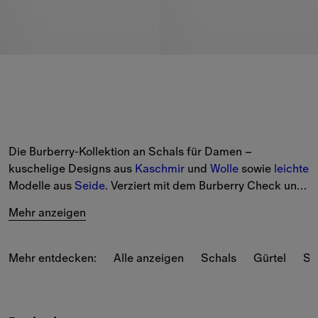
Die Burberry-Kollektion an Schals für Damen – 
kuschelige Designs aus 
Kaschmir
 und 
Wolle
 sowie 
leichte
Modelle aus 
Seide
. Verziert mit dem Burberry Check und 
aktuellen Prints der Saison.
Mehr anzeigen
Entdecken Sie unsere Auswahl in klassischen und 
saisonalen Farben, darunter Vintage-Beige, der Grünton 
Mehr entdecken:
Alle anzeigen
Schals
Gürtel
So
Loch und der Blauton Knight.
Auf der Suche nach einem Geschenk? Fügen Sie mit 