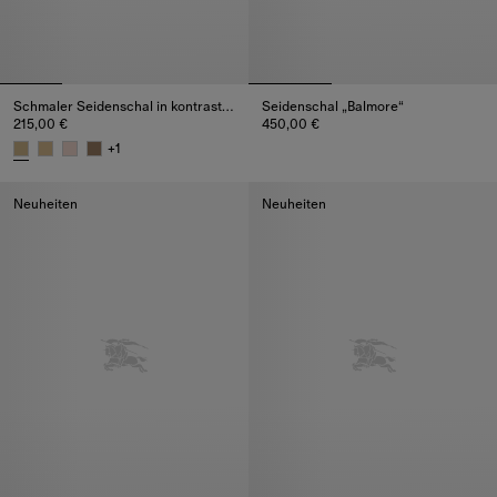
Schmaler Seidenschal in kontrastierendem Check
Seidenschal „Balmore“
215,00 €
450,00 €
Seidenschal „Balmore“, 450,00 
+
1
Schmaler Seidenschal in kontrastierendem Check, 215,00 €
Neuheiten
Neuheiten