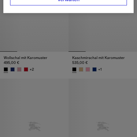
Wollschal mit Karomuster
Kaschmirschal mit Karomuster
495,00 €
535,00 €
+
2
+
1
Wollschal mit Karomuster, 495,00 €
Kaschmirschal mit Karomuster, 