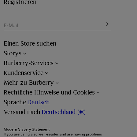
unserem kostenlosen 
Monogrammservice
 bis zu drei 
Registrieren
Initialen hinzu. Mehr dazu beim Checkout.
E-Mail
Einen Store suchen
Storys
Burberry-Services
Kundenservice
Mehr zu Burberry
Rechtliche Hinweise und Cookies
Sprache
Deutsch
Versand nach
Deutschland (€)
Modern Slavery Statement
If you are using a screen-reader and are having problems