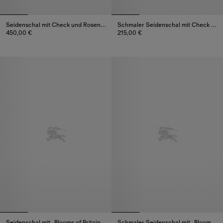
Seidenschal mit Check und Rosenprint
Schmaler Seidenschal mit Check und Rosenprint
450,00 €
215,00 €
Seidenschal mit Check und Rosenprint, 450,00 €
Schmaler Seidenschal mit Check
Seidenschal mit „Blooms of Britain“-Motiv
Schmaler Seidenschal mit „Blooms of Britain“-Motiv