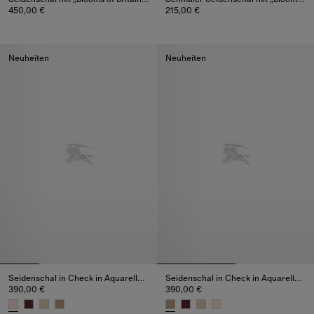
450,00 €
215,00 €
Seidenschal mit „Blooms of Britain“-Motiv, 450,00 €
Schmaler Seidenschal mit „Bloom
Neuheiten
Neuheiten
Seidenschal in Check in Aquarelloptik
Seidenschal in Check in Aquarelloptik
390,00 €
390,00 €