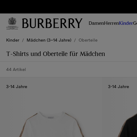
Erhalten Sie
Updates zu
Damen
Herren
Kinder
G
unseren
aktuellen
Weiter zum Inhalt
Weiter zum Menü unten
Kollektionen,
Kinder
/
Mädchen (3–14 Jahre)
/
Oberteile
Kampagnen
und Storys
T-Shirts und Oberteile für Mädchen
44 Artikel
3-14 Jahre
3-14 Jahre