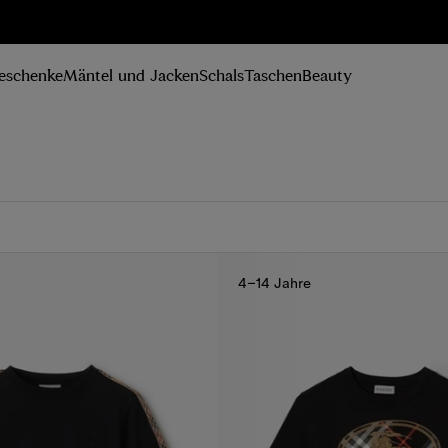
Anmelden
eschenke
Mäntel und Jacken
Schals
Taschen
Beauty
4–14 Jahre