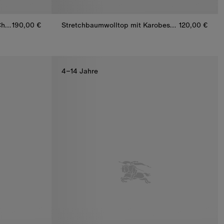
Baumwoll-T-Shirt mit Knight in Check
190,00 €
Stretchbaumwolltop mit Karobesatz
120,00 €
Stretchbaumwolltop mit Karobesatz, 120,00 €
Check, 190,00 €
4–14 Jahre