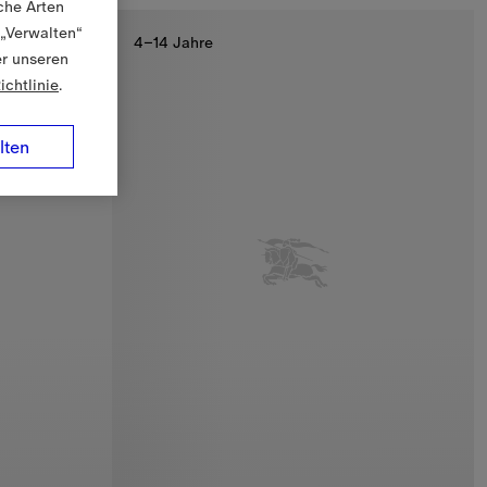
che Arten
 „Verwalten“
4–14 Jahre
er unseren
ichtlinie
.
lten