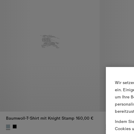
Wir setze
ein. Eini
um Ihre B
personali
bereitzus
Baumwoll-T-Shirt mit Knight Stamp
160,00 €
Baumwoll-Polo
Indem Sie
Cookies u
Baumwoll-T-Shirt mit Knight Stamp, 160,00 €
Baumwoll-Polo