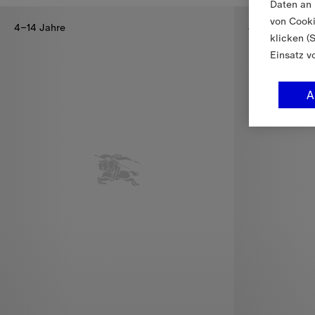
Daten an 
von Cooki
4–14 Jahre
4–14 Jahre
klicken (
Einsatz v
A