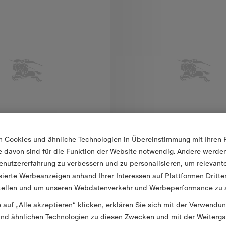
n Cookies und ähnliche Technologien in Übereinstimmung mit Ihren 
ge davon sind für die Funktion der Website notwendig. Andere werd
enutzererfahrung zu verbessern und zu personalisieren, um relevant
sierte Werbeanzeigen anhand Ihrer Interessen auf Plattformen Dritte
tellen und um unseren Webdatenverkehr und Werbeperformance zu a
shirt
160,00 €
 auf „Alle akzeptieren“ klicken, erklären Sie sich mit der Verwendu
nd ähnlichen Technologien zu diesen Zwecken und mit der Weiterga
shirt, 160,00 €
Baumwoll-T-Shirt mit Knight in 