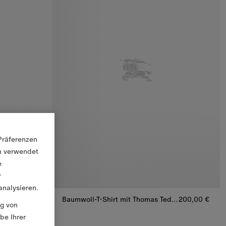
Präferenzen
en verwendet
e
r
nalysieren.
Baumwoll-T-Shirt mit Knight in Check
190,00 €
Baumwoll-T-Shirt mit Thomas Teddybär und London-Motiv
200,00 €
ng von
Baumwoll-T-Shirt mit Thomas Teddybär und Lond
be Ihrer
Check, 190,00 €