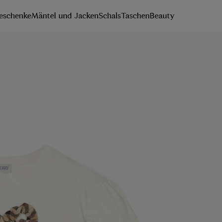
eschenke
Mäntel und Jacken
Schals
Taschen
Beauty