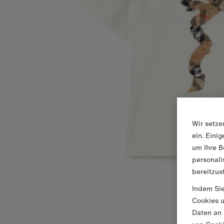
Wir setze
ein. Eini
um Ihre B
personali
bereitzus
Indem Sie
Cookies u
Daten an 