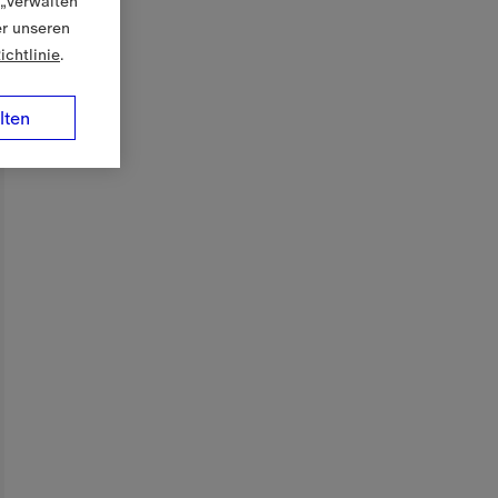
 „Verwalten“
er unseren
ichtlinie
.
lten