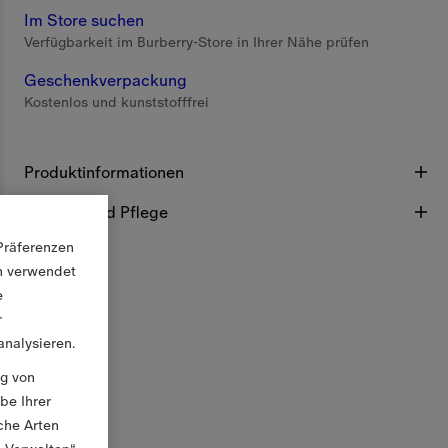
Im Store suchen
Verfügbarkeit im Burberry-Store in Ihrer Nähe prüfen
Geschenkverpackung
Kostenlos und kunststofffrei
Produktinformationen
Material und Pflege
Präferenzen
en verwendet
e
r
nalysieren.
ng von
be Ihrer
che Arten