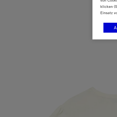
von Cooki
klicken (
Einsatz v
A