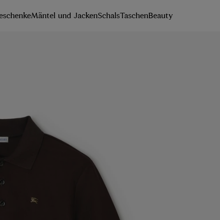
eschenke
Mäntel und Jacken
Schals
Taschen
Beauty