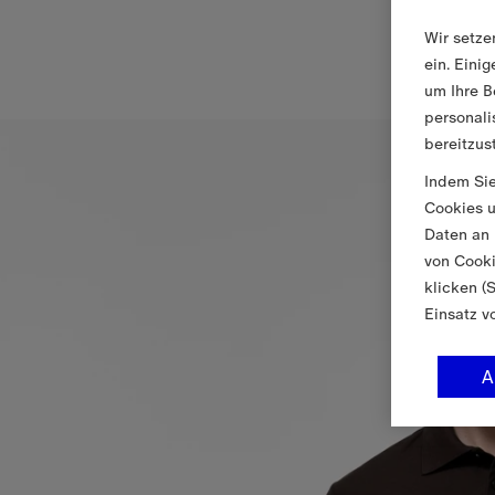
Wir setze
ein. Eini
um Ihre B
personali
bereitzus
Indem Sie
Cookies u
Daten an 
von Cooki
klicken (
Einsatz v
A