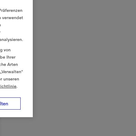
Präferenzen
en verwendet
e
r
nalysieren.
ng von
be Ihrer
che Arten
 „Verwalten“
er unseren
ichtlinie
.
lten